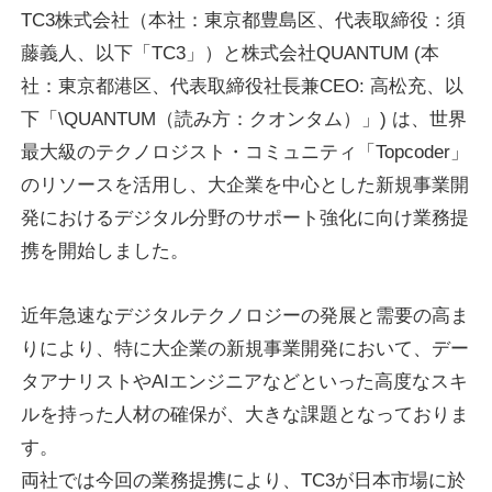
TC3株式会社（本社：東京都豊島区、代表取締役：須
Recruit
藤義人、以下「TC3」）と株式会社QUANTUM (本
社：東京都港区、代表取締役社長兼CEO: 高松充、以
下「\QUANTUM（読み方：クオンタム）」) は、世界
最大級のテクノロジスト・コミュニティ「Topcoder」
のリソースを活用し、大企業を中心とした新規事業開
発におけるデジタル分野のサポート強化に向け業務提
携を開始しました。
近年急速なデジタルテクノロジーの発展と需要の高ま
りにより、特に大企業の新規事業開発において、デー
タアナリストやAIエンジニアなどといった高度なスキ
ルを持った人材の確保が、大きな課題となっておりま
す。
両社では今回の業務提携により、TC3が日本市場に於