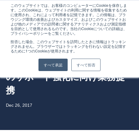
このウェブサイトでは、お客様のコンピューターにCookieを保存しま
す。このCookieは、ウェブサイトの利用に関する情報を収集するため
に使用され、これによって利用者を記憶できます。この情報は、ブラ
ウジング環境の改善およびカスタマイズ、およびこのウェブサイトお
よび他のメディアでの訪問者に関するアナリティクスおよび測定指標
を目的として使用されるものです。当社のCookieについての詳細は、
プライバシーポリシーをご覧ください。
Home
拒否した場合、このウェブサイトを訪問したときに情報はトラッキン
グされません。ブラウザーではトラッキングを行わない設定を記憶す
「Topcoder」を展開するTC3
るために1つのCookieが使用されます。
Service
と \QUANTUM、デジタル分野
すべて承認
すべて拒否
のサポート強化に向け業務提
Service Overview
携
Why Gig Economy?
Dec 26, 2017
Why TC3?
FAQ