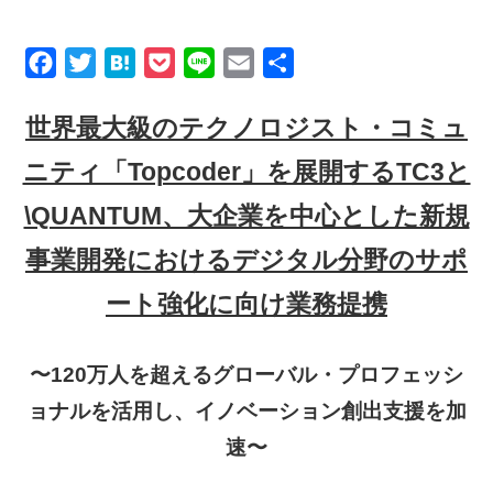
Product
Facebook
Twitter
Hatena
Pocket
Line
Email
共
GigOps
有
世界最大級のテクノロジスト・コミュ
Tactna
ニティ「Topcoder」を展開するTC3と
Case
\QUANTUM、大企業を中心とした新規
事業開発におけるデジタル分野のサポ
Blog
ート強化に向け業務提携
About Us
〜120万人を超えるグローバル・プロフェッシ
ョナルを活用し、イノベーション創出支援を加
About TC3
速〜
Company Information