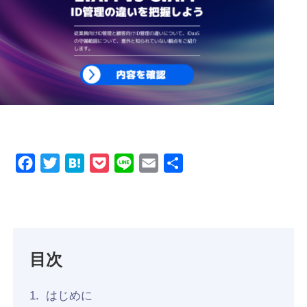
Product
GigOps
Tactna
Case
Facebook
Twitter
Hatena
Pocket
Line
Email
共
Blog
有
About Us
目次
About TC3
Company Information
はじめに