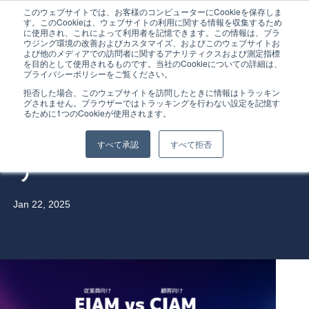
このウェブサイトでは、お客様のコンピューターにCookieを保存しま
す。このCookieは、ウェブサイトの利用に関する情報を収集するため
に使用され、これによって利用者を記憶できます。この情報は、ブラ
ウジング環境の改善およびカスタマイズ、およびこのウェブサイトお
よび他のメディアでの訪問者に関するアナリティクスおよび測定指標
を目的として使用されるものです。当社のCookieについての詳細は、
プライバシーポリシーをご覧ください。
Home
拒否した場合、このウェブサイトを訪問したときに情報はトラッキン
グされません。ブラウザーではトラッキングを行わない設定を記憶す
EIAM vs CIAM｜従業員と顧
るために1つのCookieが使用されます。
Service
客、ID管理の違いを把握しよ
すべて承認
すべて拒否
う
Service Overview
Why Gig Economy?
Jan 22, 2025
Why TC3?
FAQ