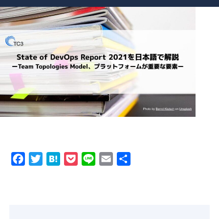
Product
GigOps
Tactna
Case
Blog
About Us
Facebook
Twitter
Hatena
Pocket
Line
Email
共
有
About TC3
Company Information