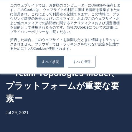
このウェブサイトでは、お客様のコンピューターにCookieを保存しま
す。このCookieは、ウェブサイトの利用に関する情報を収集するため
に使用され、これによって利用者を記憶できます。この情報は、ブラ
ウジング環境の改善およびカスタマイズ、およびこのウェブサイトお
よび他のメディアでの訪問者に関するアナリティクスおよび測定指標
を目的として使用されるものです。当社のCookieについての詳細は、
プライバシーポリシーをご覧ください。
Home
拒否した場合、このウェブサイトを訪問したときに情報はトラッキン
グされません。ブラウザーではトラッキングを行わない設定を記憶す
State of DevOps Report 2021
るために1つのCookieが使用されます。
Service
を日本語で解説
すべて承認
すべて拒否
ーTeam Topologies Model、
Service Overview
プラットフォームが重要な要
Why Gig Economy?
素ー
Why TC3?
Jul 29, 2021
FAQ