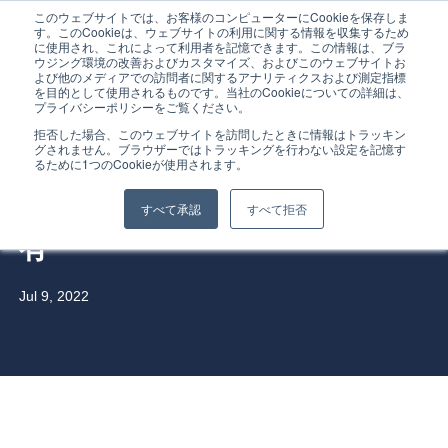
このウェブサイトでは、お客様のコンピューターにCookieを保存しま
す。このCookieは、ウェブサイトの利用に関する情報を収集するため
に使用され、これによって利用者を記憶できます。この情報は、ブラ
ウジング環境の改善およびカスタマイズ、およびこのウェブサイトお
よび他のメディアでの訪問者に関するアナリティクスおよび測定指標
を目的として使用されるものです。当社のCookieについての詳細は、
プライバシーポリシーをご覧ください。
Home
拒否した場合、このウェブサイトを訪問したときに情報はトラッキン
グされません。ブラウザーではトラッキングを行わない設定を記憶す
Workload Identity Federation
るために1つのCookieが使用されます。
Service
とは / 社内IDaaS勉強会資料共
すべて承認
すべて拒否
有
Service Overview
Why Gig Economy?
Jul 9, 2022
Why TC3?
FAQ