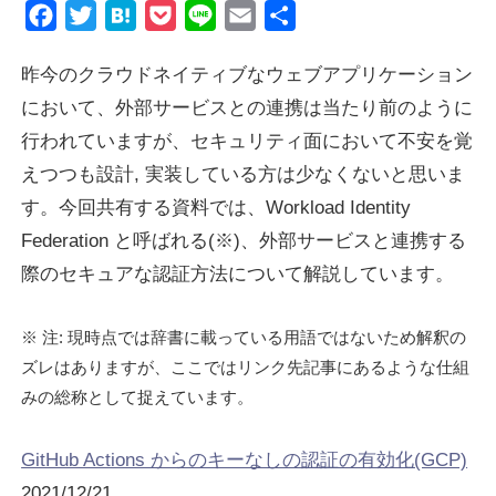
Product
Facebook
Twitter
Hatena
Pocket
Line
Email
共
有
GigOps
昨今のクラウドネイティブなウェブアプリケーション
において、外部サービスとの連携は当たり前のように
Tactna
行われていますが、セキュリティ面において不安を覚
えつつも設計, 実装している方は少なくないと思いま
Case
す。今回共有する資料では、Workload Identity
Federation と呼ばれる(※)、外部サービスと連携する
際のセキュアな認証方法について解説しています。
Blog
※ 注: 現時点では辞書に載っている用語ではないため解釈の
About Us
ズレはありますが、ここではリンク先記事にあるような仕組
みの総称として捉えています。
About TC3
GitHub Actions からのキーなしの認証の有効化(GCP)
Company Information
2021/12/21