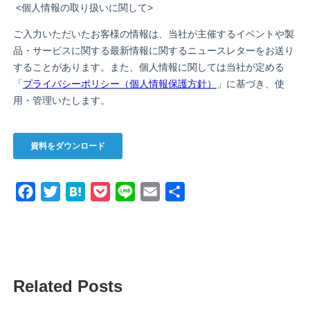
Facebook
Twitter
Hatena
Pocket
Line
Email
共
有
Related Posts