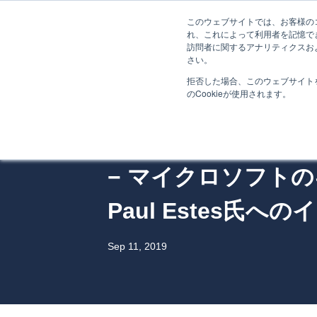
このウェブサイトでは、お客様のコ
れ、これによって利用者を記憶で
訪問者に関するアナリティクスお
さい。
拒否した場合、このウェブサイト
のCookieが使用されます。
Gig Economy
「ギグマインドセッ
− マイクロソフト
Paul Estes氏へ
Sep 11, 2019