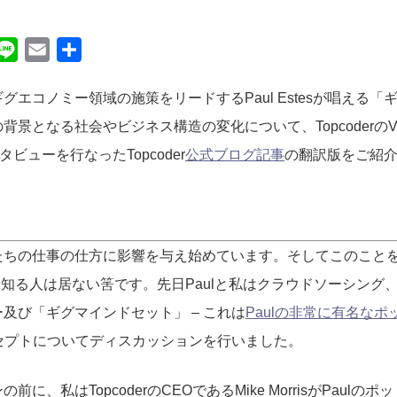
ocket
Line
Email
共
有
グエコノミー領域の施策をリードするPaul Estesが唱える
景となる社会やビジネス構造の変化について、TopcoderのVP、M
がインタビューを行なったTopcoder
公式ブログ記事
の翻訳版をご紹
たちの仕事の仕方に影響を与え始めています。そしてこのこと
りもよく知る人は居ない筈です。先日Paulと私はクラウドソーシン
及び「ギグマインドセット」 – これは
Paulの非常に有名な
ンセプトについてディスカッションを行いました。
に、私はTopcoderのCEOであるMike MorrisがPaul