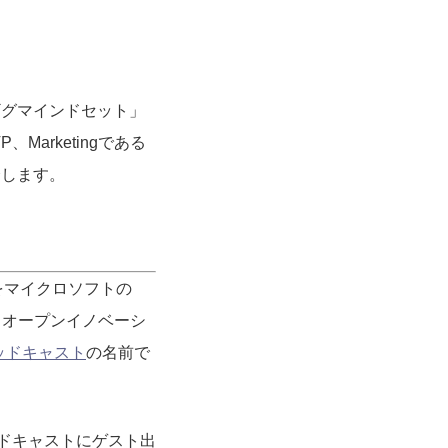
「ギグマインドセット」
arketingである
介します。
をマイクロソフトの
グ、オープンイノベーシ
ポッドキャスト
の名前で
のポッドキャストにゲスト出