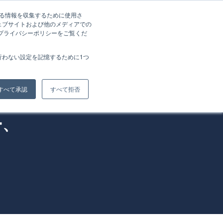
する情報を収集するために使用さ
g
About Us
Recruit
案件相談
ェブサイトおよび他のメディアでの
、プライバシーポリシーをご覧くだ
行わない設定を記憶するために1つ
すべて承認
すべて拒否
ー、