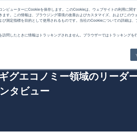
ンピューターにCookieを保存します。このCookieは、ウェブサイトの利用に関
Home
Service
Product
Case
Blo
きます。この情報は、ブラウジング環境の改善およびカスタマイズ、およびこのウ
よび測定指標を目的として使用されるものです。当社のCookieについての詳細は
を訪問したときに情報はトラッキングされません。ブラウザーではトラッキングを
ト」を取り入れる
のギグエコノミー領域のリーダ
のインタビュー