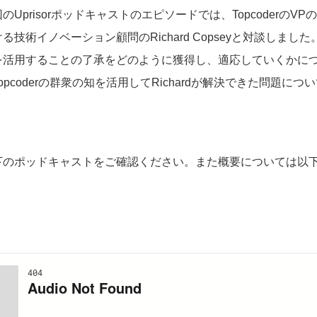
risorポッドキャストのエピソードでは、TopcoderのVPのClio
術イノベーション顧問のRichard Copseyと対談しました。Clin
を活用することの了承をどのように獲得し、適応していくかに
pcoderの群衆の知を活用してRichardが解決できた問題に
下のポッドキャストをご確認ください。また概要については以