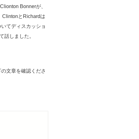
nton Bonnerが、
tonとRichardは
ついてディスカッショ
ついて話しました。
下の文章を確認くださ