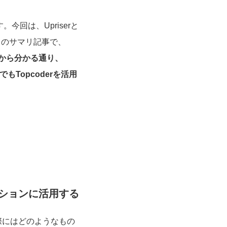
回は、Upriserと
ャストのサマリ記事で、
から分かる通り、
もTopcoderを活用
ションに活用する
際にはどのようなもの