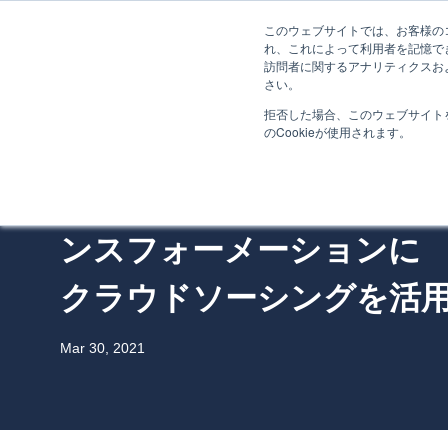
このウェブサイトでは、お客様のコ
れ、これによって利用者を記憶で
訪問者に関するアナリティクスお
さい。
拒否した場合、このウェブサイト
のCookieが使用されます。
AI
[翻訳記事] 石油ガス業界
ンスフォーメーションに
クラウドソーシングを活
Mar 30, 2021