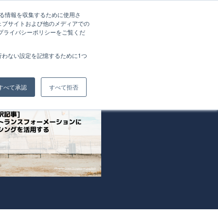
する情報を収集するために使用さ
g
About Us
Recruit
案件相談
ェブサイトおよび他のメディアでの
、プライバシーポリシーをご覧くだ
行わない設定を記憶するために1つ
すべて承認
すべて拒否