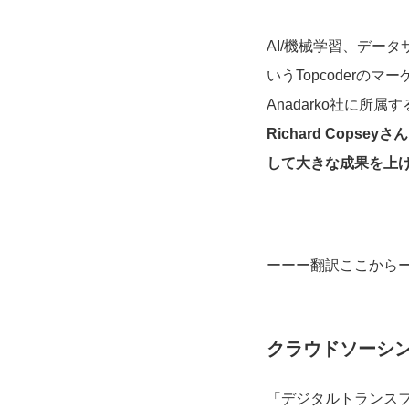
AI/機械学習、デー
いうTopcoderのマ
Anadarko社に所属
Richard Cop
して大きな成果を上
ーーー翻訳ここから
クラウドソーシ
「デジタルトランス