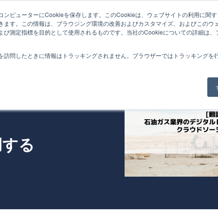
ンピューターにCookieを保存します。このCookieは、ウェブサイトの利用に関
Home
Service
Product
Case
Blo
きます。この情報は、ブラウジング環境の改善およびカスタマイズ、およびこのウ
よび測定指標を目的として使用されるものです。当社のCookieについての詳細は
を訪問したときに情報はトラッキングされません。ブラウザーではトラッキングを
のデジタルトラ
用する