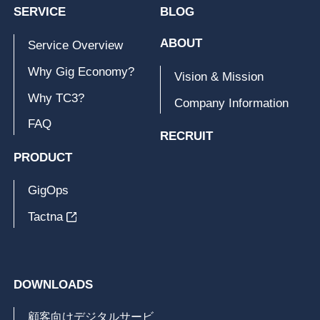
SERVICE
BLOG
ABOUT
Service Overview
Why Gig Economy?
Vision & Mission
Why TC3?
Company Information
FAQ
RECRUIT
PRODUCT
GigOps
Tactna
DOWNLOADS
顧客向けデジタルサービ