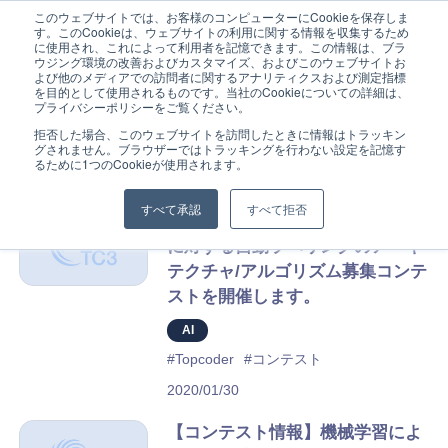
このウェブサイトでは、お客様のコンピューターにCookieを保存しま
す。このCookieは、ウェブサイトの利用に関する情報を収集するため
に使用され、これによって利用者を記憶できます。この情報は、ブラ
ウジング環境の改善およびカスタマイズ、およびこのウェブサイトお
よび他のメディアでの訪問者に関するアナリティクスおよび測定指標
を目的として使用されるものです。当社のCookieについての詳細は、
プライバシーポリシーをご覧ください。
Home
拒否した場合、このウェブサイトを訪問したときに情報はトラッキン
2020年1月の記事
グされません。ブラウザーではトラッキングを行わない設定を記憶す
るために1つのCookieが使用されます。
Service
すべて承認
すべて拒否
【コンテスト情報】時系列データ
Service Overview
に対する自動ラベリングのアーキ
テクチャ/アルゴリズム募集コンテ
Why Gig Economy?
ストを開催します。
AI
Why TC3?
#Topcoder
#コンテスト
2020/01/30
FAQ
【コンテスト情報】機械学習によ