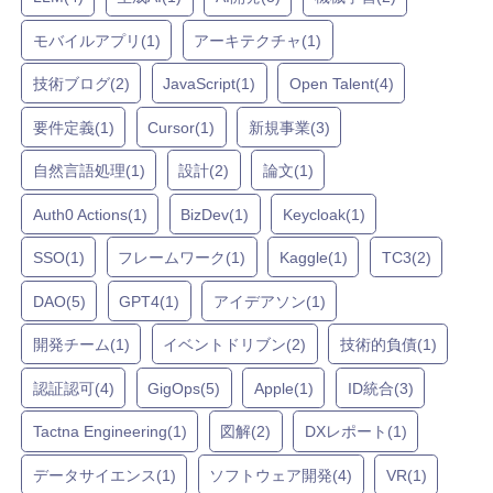
モバイルアプリ(1)
アーキテクチャ(1)
技術ブログ(2)
JavaScript(1)
Open Talent(4)
要件定義(1)
Cursor(1)
新規事業(3)
自然言語処理(1)
設計(2)
論文(1)
Auth0 Actions(1)
BizDev(1)
Keycloak(1)
SSO(1)
フレームワーク(1)
Kaggle(1)
TC3(2)
DAO(5)
GPT4(1)
アイデアソン(1)
開発チーム(1)
イベントドリブン(2)
技術的負債(1)
認証認可(4)
GigOps(5)
Apple(1)
ID統合(3)
Tactna Engineering(1)
図解(2)
DXレポート(1)
データサイエンス(1)
ソフトウェア開発(4)
VR(1)