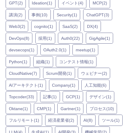
GPT(2)
Ideation(1)
イベント(4)
MCP(2)
講演(2)
事例(10)
Security(1)
ChatGPT(3)
Web3(2)
cognito(1)
SaaS(2)
DX(4)
DevOps(8)
採用(1)
Auth0(22)
GigAgile(1)
devsecops(1)
OAuth2.0(1)
meetup(1)
Python(1)
組織(1)
コンテスト情報(1)
CloudNative(7)
Scrum開発(1)
ウェビナー(2)
AIアーキテクト(1)
Company(1)
人工知能(6)
Topcoder(33)
記事(1)
GCP(1)
デザイン(1)
Oktane(1)
CMP(1)
Gartner(1)
プロセス(10)
フルリモート(1)
経済産業省(2)
AI(8)
ツール(1)
LLM(4)
生成AI(1)
AI開発(3)
機械学習(2)