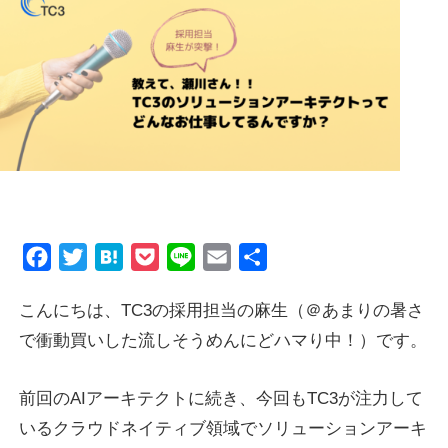
Product
GigOps
Tactna
Case
Blog
Facebook
Twitter
Hatena
Pocket
Line
Email
共
有
こんにちは、TC3の採用担当の麻生（＠あまりの暑さ
About Us
で衝動買いした流しそうめんにどハマり中！）です。
About TC3
前回のAIアーキテクトに続き、今回もTC3が注力して
Company Information
いるクラウドネイティブ領域でソリューションアーキ