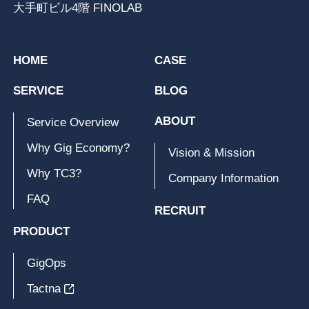
大手町ビル4階 FINOLAB
HOME
CASE
SERVICE
BLOG
ABOUT
Service Overview
Why Gig Economy?
Vision & Mission
Why TC3?
Company Information
FAQ
RECRUIT
PRODUCT
GigOps
Tactna