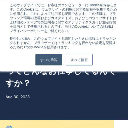
このウェブサイトでは、お客様のコンピューターにCookieを保存しま
す。このCookieは、ウェブサイトの利用に関する情報を収集するため
に使用され、これによって利用者を記憶できます。この情報は、ブラ
ウジング環境の改善およびカスタマイズ、およびこのウェブサイトお
よび他のメディアでの訪問者に関するアナリティクスおよび測定指標
を目的として使用されるものです。当社のCookieについての詳細は、
プライバシーポリシーをご覧ください。
Home
拒否した場合、このウェブサイトを訪問したときに情報はトラッキン
グされません。ブラウザーではトラッキングを行わない設定を記憶す
教えて、瀬川さん！！ TC3の
るために1つのCookieが使用されます。
Service
ソリューションアーキテクト
すべて承認
すべて拒否
ってどんなお仕事してるんで
Service Overview
すか？
Why Gig Economy?
Aug 30, 2023
Why TC3?
FAQ