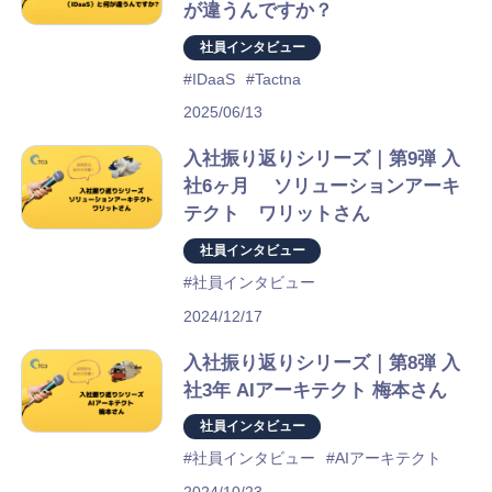
が違うんですか？
Product
社員インタビュー
GigOps
#IDaaS
#Tactna
2025/06/13
Tactna
入社振り返りシリーズ｜第9弾 入
社6ヶ月 ソリューションアーキ
Case
テクト ワリットさん
社員インタビュー
Blog
#社員インタビュー
2024/12/17
About Us
入社振り返りシリーズ｜第8弾 入
社3年 AIアーキテクト 梅本さん
About TC3
社員インタビュー
#社員インタビュー
#AIアーキテクト
Company Information
2024/10/23