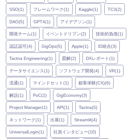
SSO(1)
フレームワーク(1)
Kaggle(1)
TC3(2)
DAO(5)
GPT4(1)
アイデアソン(1)
開発チーム(1)
イベントドリブン(2)
技術的負債(1)
認証認可(4)
GigOps(5)
Apple(1)
ID統合(3)
Tactna Engineering(1)
図解(2)
DXレポート(1)
データサイエンス(1)
ソフトウェア開発(4)
VR(1)
流通(1)
マインドセット(1)
顧客体験(CX)(6)
解説(1)
PoC(2)
GigEconomy(3)
Project Manager(1)
API(1)
Tactna(5)
ネットワーク(1)
出展(1)
Streamlit(4)
UniversalLogin(1)
社員インタビュー(10)