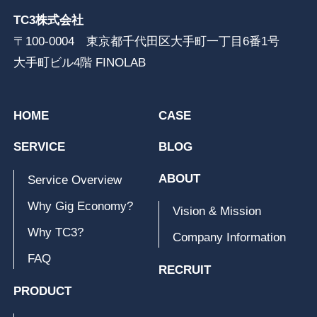
TC3株式会社
〒100-0004 東京都千代田区大手町一丁目6番1号
大手町ビル4階 FINOLAB
HOME
CASE
SERVICE
BLOG
ABOUT
Service Overview
Why Gig Economy?
Vision & Mission
Why TC3?
Company Information
FAQ
RECRUIT
PRODUCT