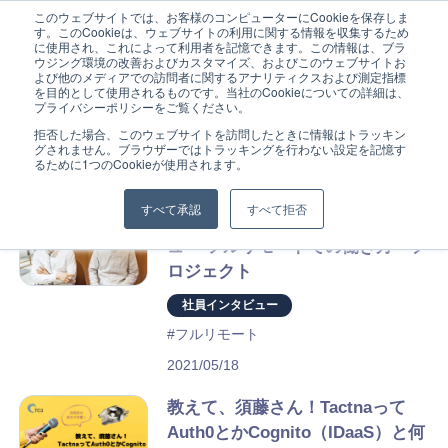
このウェブサイトでは、お客様のコンピューターにCookieを保存しま
す。このCookieは、ウェブサイトの利用に関する情報を収集するため
に使用され、これによって利用者を記憶できます。この情報は、ブラ
ウジング環境の改善およびカスタマイズ、およびこのウェブサイトお
よび他のメディアでの訪問者に関するアナリティクスおよび測定指標
を目的として使用されるものです。当社のCookieについての詳細は、
プライバシーポリシーをご覧ください。
Home
拒否した場合、このウェブサイトを訪問したときに情報はトラッキン
"社員インタビュー" の検索結果
グされません。ブラウザーではトラッキングを行わない設定を記憶す
るために1つのCookieが使用されます。
Service
すべて承認
すべて拒否
第4回 ”Gig”abyte：社員インタビ
Service Overview
ュー フルリモートでの働き方・プ
ロジェクト
Why Gig Economy?
社員インタビュー
#フルリモート
Why TC3?
2021/05/18
FAQ
教えて、須藤さん！Tactnaって
Auth0とかCognito（IDaaS）と何