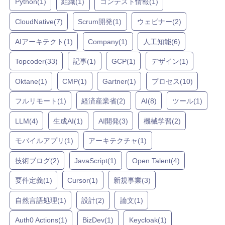
Python(1)
組織(1)
コンテスト情報(1)
CloudNative(7)
Scrum開発(1)
ウェビナー(2)
AIアーキテクト(1)
Company(1)
人工知能(6)
Topcoder(33)
記事(1)
GCP(1)
デザイン(1)
Oktane(1)
CMP(1)
Gartner(1)
プロセス(10)
フルリモート(1)
経済産業省(2)
AI(8)
ツール(1)
LLM(4)
生成AI(1)
AI開発(3)
機械学習(2)
モバイルアプリ(1)
アーキテクチャ(1)
技術ブログ(2)
JavaScript(1)
Open Talent(4)
要件定義(1)
Cursor(1)
新規事業(3)
自然言語処理(1)
設計(2)
論文(1)
Auth0 Actions(1)
BizDev(1)
Keycloak(1)