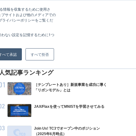
する情報を収集するために使用さ
g
About Us
Recruit
案件相談
ェブサイトおよび他のメディアでの
、プライバシーポリシーをご覧くだ
行わない設定を記憶するために1つ
すべて承認
すべて拒否
人気記事ランキング
［テンプレートあり］新規事業を成功に導く
「リボンモデル」とは
JAX/Flaxを使ってMNISTを学習させてみる
Join Us! TC3でオープン中のポジション
（2025年6月時点）