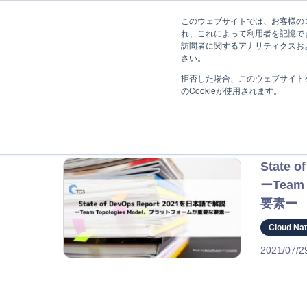
このウェブサイトでは、お客様のコ
れ、これによって利用者を記憶で
訪問者に関するアナリティクスお
さい。
拒否した場合、このウェブサイト
のCookieが使用されます。
"組織"に関する記
State 
ーTeam
要素ー
Cloud Nat
2021/07/2