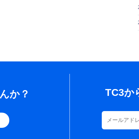
TC3
せんか？