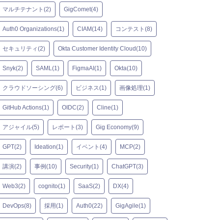
マルチテナント(2)
GigComet(4)
Auth0 Organizations(1)
CIAM(14)
コンテスト(8)
セキュリティ(2)
Okta Customer Identity Cloud(10)
Snyk(2)
SAML(1)
FigmaAI(1)
Okta(10)
クラウドソーシング(6)
ビジネス(1)
画像処理(1)
GitHub Actions(1)
OIDC(2)
Cline(1)
アジャイル(5)
レポート(3)
Gig Economy(9)
GPT(2)
Ideation(1)
イベント(4)
MCP(2)
講演(2)
事例(10)
Security(1)
ChatGPT(3)
Web3(2)
cognito(1)
SaaS(2)
DX(4)
DevOps(8)
採用(1)
Auth0(22)
GigAgile(1)