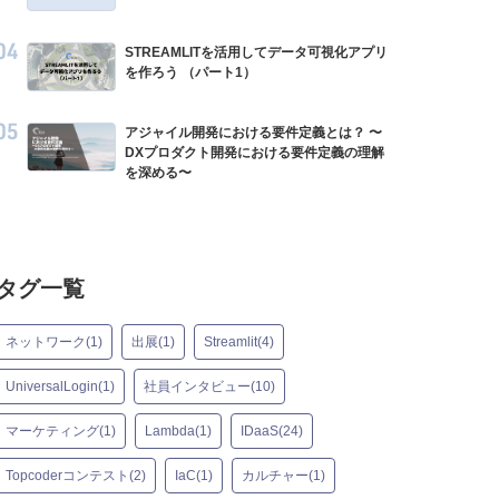
STREAMLITを活用してデータ可視化アプリ
を作ろう （パート1）
アジャイル開発における要件定義とは？ 〜
DXプロダクト開発における要件定義の理解
を深める〜
タグ一覧
ネットワーク(1)
出展(1)
Streamlit(4)
UniversalLogin(1)
社員インタビュー(10)
マーケティング(1)
Lambda(1)
IDaaS(24)
Topcoderコンテスト(2)
IaC(1)
カルチャー(1)