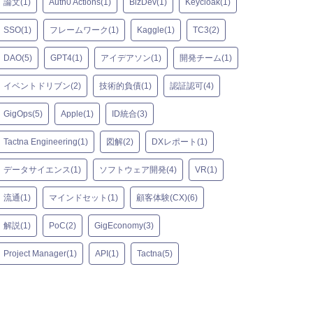
論文(1)
Auth0 Actions(1)
BizDev(1)
Keycloak(1)
SSO(1)
フレームワーク(1)
Kaggle(1)
TC3(2)
DAO(5)
GPT4(1)
アイデアソン(1)
開発チーム(1)
イベントドリブン(2)
技術的負債(1)
認証認可(4)
GigOps(5)
Apple(1)
ID統合(3)
Tactna Engineering(1)
図解(2)
DXレポート(1)
データサイエンス(1)
ソフトウェア開発(4)
VR(1)
流通(1)
マインドセット(1)
顧客体験(CX)(6)
解説(1)
PoC(2)
GigEconomy(3)
Project Manager(1)
API(1)
Tactna(5)