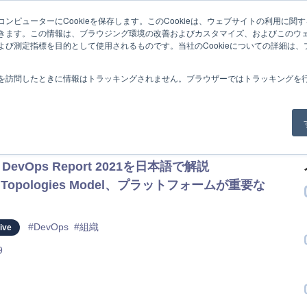
ンピューターにCookieを保存します。このCookieは、ウェブサイトの利用に関
Home
Service
Product
Case
Blo
きます。この情報は、ブラウジング環境の改善およびカスタマイズ、およびこのウ
よび測定指標を目的として使用されるものです。当社のCookieについての詳細は
を訪問したときに情報はトラッキングされません。ブラウザーではトラッキングを
事
of DevOps Report 2021を日本語で解説
 Topologies Model、プラットフォームが重要な
#DevOps
#組織
ive
9