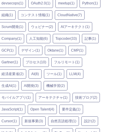
devsecops(1)
OAuth2.0(1)
meetup(1)
Python(1)
組織(1)
コンテスト情報(1)
CloudNative(7)
Scrum開発(1)
ウェビナー(2)
AIアーキテクト(1)
Company(1)
人工知能(6)
Topcoder(33)
記事(1)
GCP(1)
デザイン(1)
Oktane(1)
CMP(1)
Gartner(1)
プロセス(10)
フルリモート(1)
経済産業省(2)
AI(8)
ツール(1)
LLM(4)
生成AI(1)
AI開発(3)
機械学習(2)
モバイルアプリ(1)
アーキテクチャ(1)
技術ブログ(2)
JavaScript(1)
Open Talent(4)
要件定義(1)
Cursor(1)
新規事業(3)
自然言語処理(1)
設計(2)